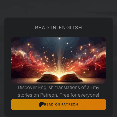
GUERRA
DEL
CIELO
HELADO
READ IN ENGLISH
Discover English translations of all my
stories on Patreon. Free for everyone!
READ ON PATREON