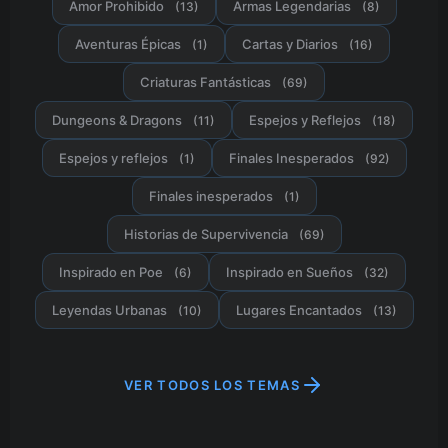
Amor Prohibido
Armas Legendarias
(13)
(8)
Aventuras Épicas
Cartas y Diarios
(1)
(16)
Criaturas Fantásticas
(69)
Dungeons & Dragons
Espejos y Reflejos
(11)
(18)
Espejos y reflejos
Finales Inesperados
(1)
(92)
Finales inesperados
(1)
Historias de Supervivencia
(69)
Inspirado en Poe
Inspirado en Sueños
(6)
(32)
Leyendas Urbanas
Lugares Encantados
(10)
(13)
VER TODOS LOS TEMAS