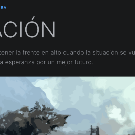
URA
ACIÓN
ner la frente en alto cuando la situación se vuel
a esperanza por un mejor futuro.