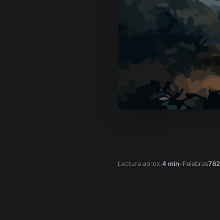
Lectura aprox.
4 min
•
Palabras
762