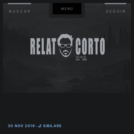
MENÚ
BUSCAR
SEGUIR
•
30 NOV 2019
🌙 SIBILARE