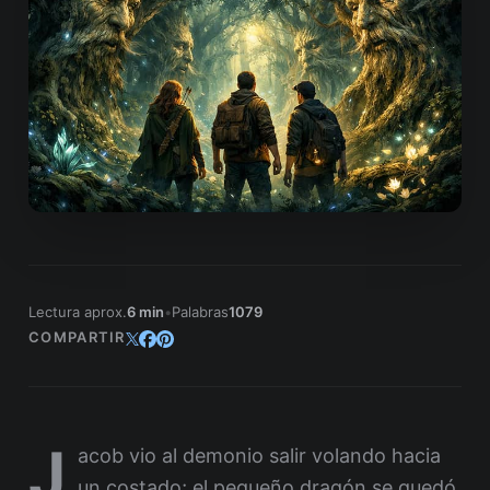
Lectura aprox.
6 min
•
Palabras
1079
COMPARTIR
J
acob vio al demonio salir volando hacia
un costado; el pequeño dragón se quedó