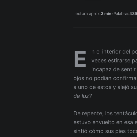
Lectura aprox.
3 min
•
Palabras
439
E
n el interior del 
veces estirarse p
incapaz de sentir 
ojos no podían confirmar
a uno de estos y alejó s
de luz?
De repente, los tentácu
estuvo envuelto en esa e
sintió cómo sus pies toc