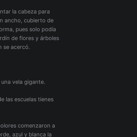
antar la cabeza para
én ancho, cubierto de
 forma, pues solo podía
rdín de flores y árboles
n se acercó.
una vela gigante.
e las escuelas tienes
 colores comenzaron a
rde, azul y blanca la