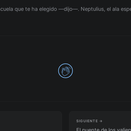
scuela que te ha elegido —dijo—. Neptulius, el ala es
0
SIGUIENTE →
El puente de los valie