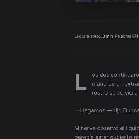
Lectura aprox.
3 min
•
Palabras
471
L
os dos continuaro
mano de un extrañ
rostro se volviera
—Llegamos —dijo Duncan
Minerva observó el líqui
parecía estar cubierto p