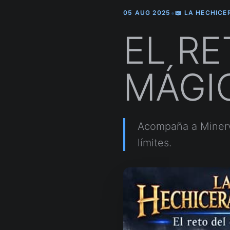
•
05 AUG 2025
📖 LA HECHICE
EL RE
MÁGI
Acompaña a Minerva
límites.