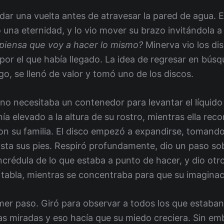
 dar una vuelta antes de atravesar la pared de agua. E
 una eternidad, y lo vio mover su brazo invitándola a
piensa que voy a hacer lo mismo?
Minerva vio los di
lo por el que había llegado. La idea de regresar en b
o, se llenó de valor y tomó uno de los discos.
o necesitaba un contenedor para levantar el líquido y
nía elevado a la altura de su rostro, mientras ella re
on su familia. El disco empezó a expandirse, tomando
sta sus pies. Respiró profundamente, dio un paso sob
incrédula de lo que estaba a punto de hacer, y dio o
tabla, mientras se concentraba para que su imaginaci
rimer paso. Giró para observar a todos los que estaban
as miradas y eso hacía que su miedo creciera. Sin e