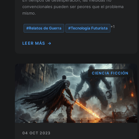
En tiempos de desesperación, las medidas no
convencionales pueden ser peores que el problema
mismo.
+1
#Relatos de Guerra
#Tecnología Futurista
LEER MÁS
→
CIENCIA FICCIÓN
04 OCT 2023