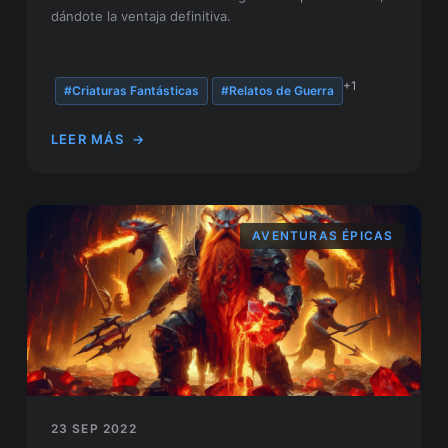
dándote la ventaja definitiva.
+1
#Criaturas Fantásticas
#Relatos de Guerra
LEER MÁS
→
AVENTURAS ÉPICAS
23 SEP 2022