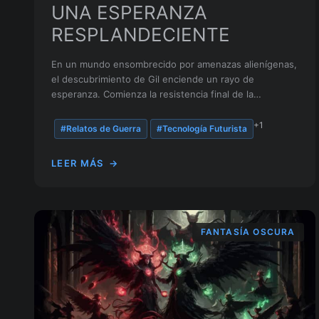
UNA ESPERANZA
RESPLANDECIENTE
En un mundo ensombrecido por amenazas alienígenas,
el descubrimiento de Gil enciende un rayo de
esperanza. Comienza la resistencia final de la
humanidad, armada con una espada de llamas de
obsidiana.
+1
#Relatos de Guerra
#Tecnología Futurista
LEER MÁS
→
FANTASÍA OSCURA