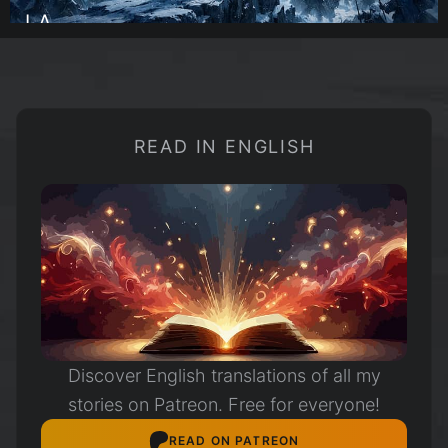
LA
GUERRA
DEL
CIELO
HELADO
READ IN ENGLISH
Discover English translations of all my
stories on Patreon. Free for everyone!
READ ON PATREON