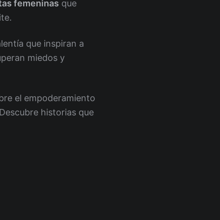
stas femeninas
que
ite.
lentía que inspiran a
superan miedos y
sobre el empoderamiento
 Descubre historias que