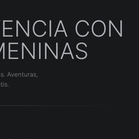
VENCIA CON
MENINAS
s. Aventuras,
tis.