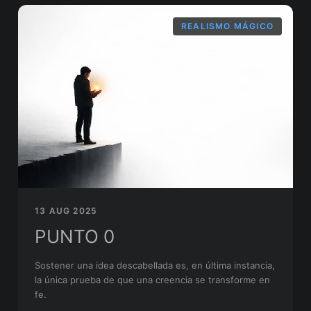
REALISMO MÁGICO
13 AUG 2025
PUNTO 0
Sostener una idea descabellada es, en última instancia,
la única prueba de que una creencia se transforme en
fe.