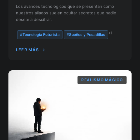
Los avances tecnológicos que se presentan como
nuestros aliados suelen ocultar secretos que nadie
desearía descifrar.
+1
#Tecnología Futurista
#Sueños y Pesadillas
LEER MÁS
→
REALISMO MÁGICO