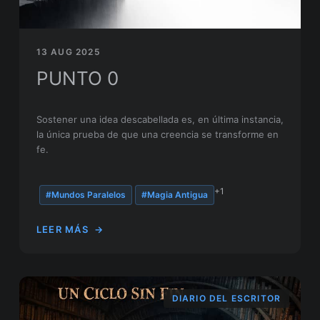
13 AUG 2025
PUNTO 0
Sostener una idea descabellada es, en última instancia,
la única prueba de que una creencia se transforme en
fe.
+1
#Mundos Paralelos
#Magia Antigua
LEER MÁS
→
DIARIO DEL ESCRITOR