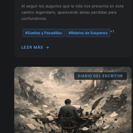
Al seguir los augurios que la vida nos presenta en este
camino legendario, aparecerán almas perdidas para
confundirnos.
+1
#Sueños y Pesadillas
#Relatos de Suspenso
LEER MÁS
→
DIARIO DEL ESCRITOR