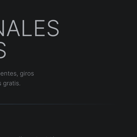
NALES
S
entes, giros
 gratis.